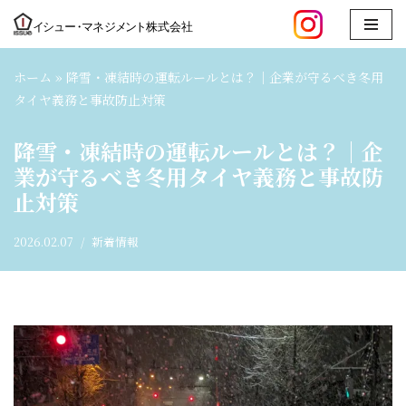
コ
ン
ホーム
»
降雪・凍結時の運転ルールとは？｜企業が守るべき冬用
テ
タイヤ義務と事故防止対策
ン
ツ
降雪・凍結時の運転ルールとは？｜企
へ
業が守るべき冬用タイヤ義務と事故防
ス
止対策
キ
ッ
2026.02.07
新着情報
プ