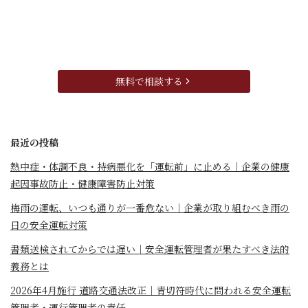
無料で相談する
最近の投稿
熱中症・体調不良・持病悪化を「運転前」に止める｜企業の健康
起因事故防止・健康障害防止対策
梅雨の運転、いつも通りが一番危ない｜企業が取り組むべき雨の
日の安全運転対策
書類送検されてからでは遅い｜安全運転管理者が果たすべき法的
義務とは
2026年4月施行 道路交通法改正｜青切符時代に問われる安全運転
管理者・運行管理者の責任