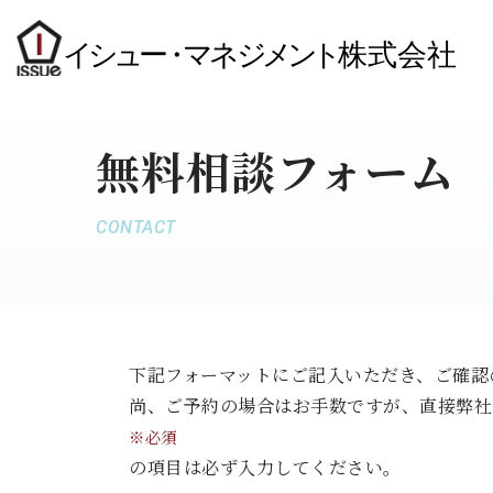
コ
ン
テ
無料相談フォーム
ン
ツ
へ
CONTACT
ス
キ
ッ
プ
下記フォーマットにご記入いただき、ご確認
尚、ご予約の場合はお手数ですが、直接弊社
※必須
の項目は必ず入力してください。