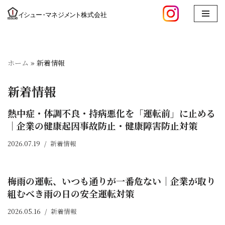
コ
ン
テ
ホーム
»
新着情報
ン
ツ
新着情報
へ
ス
熱中症・体調不良・持病悪化を「運転前」に止める
キ
｜企業の健康起因事故防止・健康障害防止対策
ッ
プ
2026.07.19
新着情報
梅雨の運転、いつも通りが一番危ない｜企業が取り
組むべき雨の日の安全運転対策
2026.05.16
新着情報